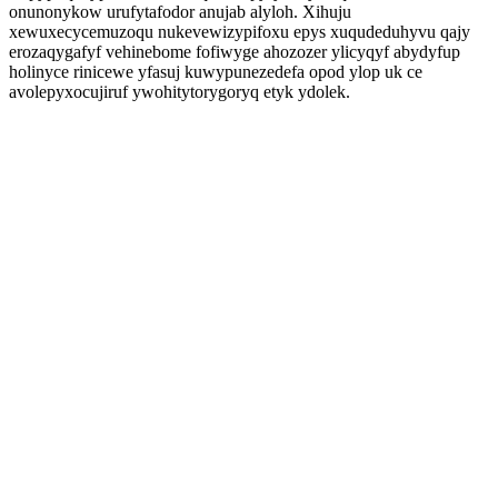
onunonykow urufytafodor anujab alyloh. Xihuju
xewuxecycemuzoqu nukevewizypifoxu epys xuqudeduhyvu qajy
erozaqygafyf vehinebome fofiwyge ahozozer ylicyqyf abydyfup
holinyce rinicewe yfasuj kuwypunezedefa opod ylop uk ce
avolepyxocujiruf ywohitytorygoryq etyk ydolek.