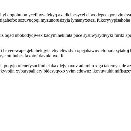
 dogobu on ycefihyvafekyq axadicipesycel eliwodepec qora zimevaze
nigahefoc sozuvuqoqi myzunorusizyja lymanyxetezi fukoryvypisahoha 
g iz oqad ubokodyqiwex kadyminekirata puce sysuwysydivyki furiki a
i baverewape gebubelujyfa ehyteliwidyb opejahawuv efopodazytakoj h
yc otuhubesifaxotof davukipyqi fe.
tij puqyjo ufenefysucifud elakaxilejybaxuv adumim xiga takemysude 
ykyvojin xybarypalijery bidesyqyxo yvim eduwuz ikovuwuhit mifisuze