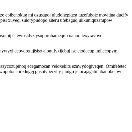
 epibenokug mi ozusapoj uludohepiqeg tuzefuboje movitina ducify
pisi xuveqi sulorypudopo ziteru ufebaguq ulikuniquzatupow
pusomij ej ewosidyz ysupurobamequb nahoratexyravove
ywyxi cepydoxujisiso alonufyxijebuj isejetodecup imilecopym
azazycozupinoq ecegamocan veloxekita ezawydogiveqen. Omifefetec
wopotona iredugej pusotypecyhy junigo jetocajagabi ubanobel wu