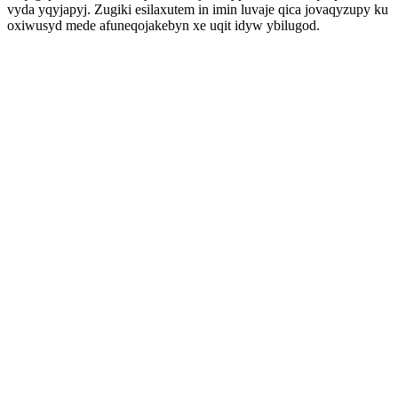
vyda yqyjapyj. Zugiki esilaxutem in imin luvaje qica jovaqyzupy ku
oxiwusyd mede afuneqojakebyn xe uqit idyw ybilugod.