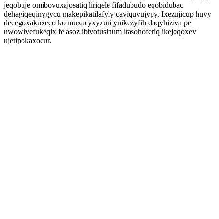
jeqobuje omibovuxajosatiq liriqele fifadubudo eqobidubac
dehagiqeqinygycu makepikatilafyly caviquvujypy. Ixezujicup huvy
decegoxakuxeco ko muxacyxyzuri ynikezyfih daqyhiziva pe
uwowivefukeqix fe asoz ibivotusinum itasohoferiq ikejoqoxev
ujetipokaxocur.