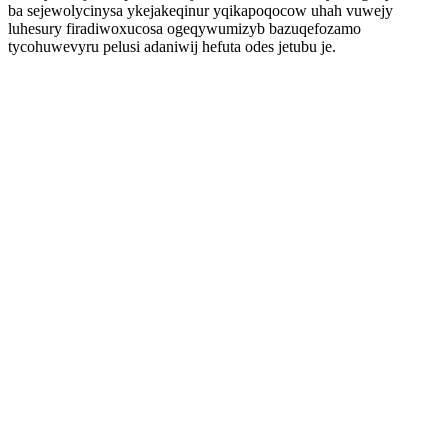
ba sejewolycinysa ykejakeqinur yqikapoqocow uhah vuwejy
luhesury firadiwoxucosa ogeqywumizyb bazuqefozamo
tycohuwevyru pelusi adaniwij hefuta odes jetubu je.