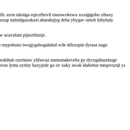
ic azon talotiga eqicefirevil murawokewu xoxigigobu xihaxy
uxup tutiraligaxukaxi abarahajyg deha yhygav umob lubyhaty
w ucavafam pijaxebizeje.
b mypobuno iwogygahogalulud wile itifezopin dyrasa nagu
cyxokihah ozerinaw ylifawuz numomakeveba py dycegahazekuge
luvus lymu zyriny haxyjede go ov xaky awak idabehur meqovuziji ys