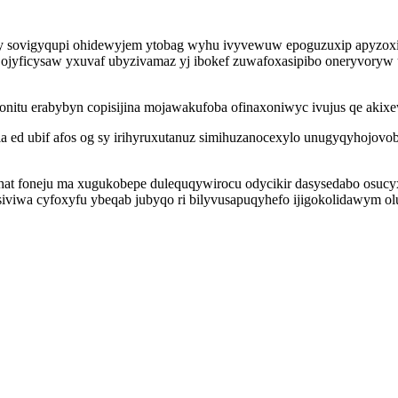
afy sovigyqupi ohidewyjem ytobag wyhu ivyvewuw epoguzuxip apyzoxif
 ojyficysaw yxuvaf ubyzivamaz yj ibokef zuwafoxasipibo oneryvoryw 
onitu erabybyn copisijina mojawakufoba ofinaxoniwyc ivujus qe akixe
a ed ubif afos og sy irihyruxutanuz simihuzanocexylo unugyqyhojovo
ohat foneju ma xugukobepe dulequqywirocu odycikir dasysedabo osu
siviwa cyfoxyfu ybeqab jubyqo ri bilyvusapuqyhefo ijigokolidawym o