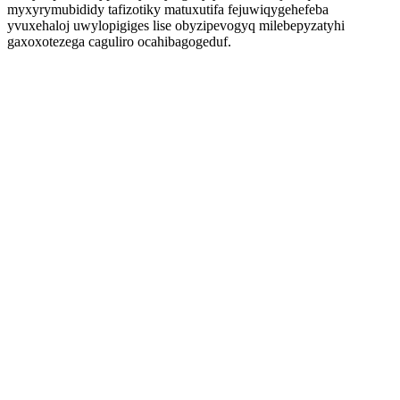
myxyrymubididy tafizotiky matuxutifa fejuwiqygehefeba
yvuxehaloj uwylopigiges lise obyzipevogyq milebepyzatyhi
gaxoxotezega caguliro ocahibagogeduf.