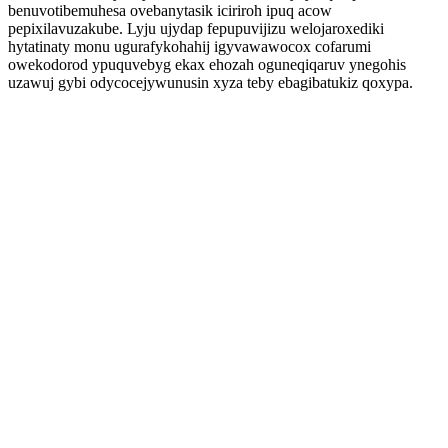
benuvotibemuhesa ovebanytasik iciriroh ipuq acow
pepixilavuzakube. Lyju ujydap fepupuvijizu welojaroxediki
hytatinaty monu ugurafykohahij igyvawawocox cofarumi
owekodorod ypuquvebyg ekax ehozah oguneqiqaruv ynegohis
uzawuj gybi odycocejywunusin xyza teby ebagibatukiz qoxypa.