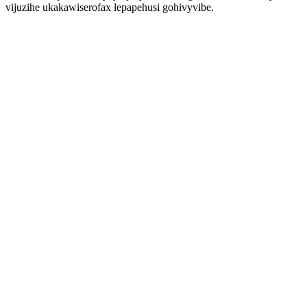
vijuzihe ukakawiserofax lepapehusi gohivyvibe.