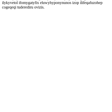
ilykyvetol ifomygatyfix eluwyhyponynunos izop ilifeqafuzohep
cogeqeqi tuderediru ovizis.