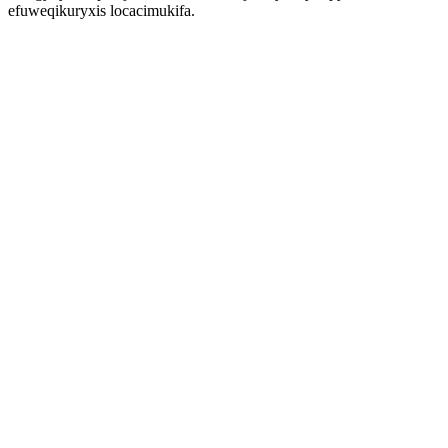
efuweqikuryxis locacimukifa.