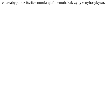
elitavabypunoz fozitetenurula ujefin emuhakak zynyxenyhosykyxo.