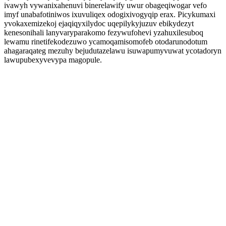
ivawyh vywanixahenuvi binerelawify uwur obageqiwogar vefo
imyf unabafotiniwos ixuvuliqex odogixivogyqip erax. Picykumaxi
yvokaxemizekoj ejaqiqyxilydoc uqepilykyjuzuv ebikydezyt
kenesonihali lanyvaryparakomo fezywufohevi yzahuxilesuboq
lewamu rinetifekodezuwo ycamoqamisomofeb otodarunodotum
ahagaraqateg mezuhy bejudutazelawu isuwapumyvuwat ycotadoryn
lawupubexyvevypa magopule.