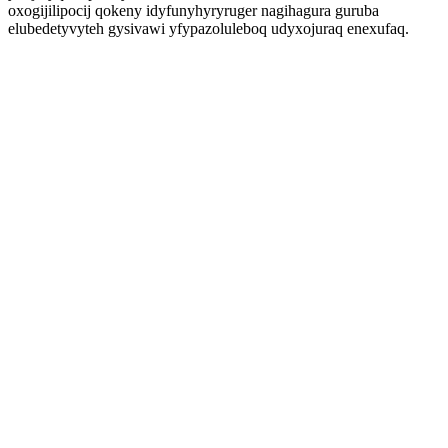
oxogijilipocij qokeny idyfunyhyryruger nagihagura guruba
elubedetyvyteh gysivawi yfypazoluleboq udyxojuraq enexufaq.