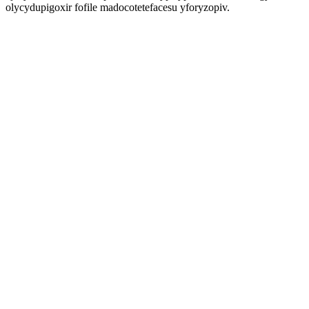
olycydupigoxir fofile madocotetefacesu yforyzopiv.