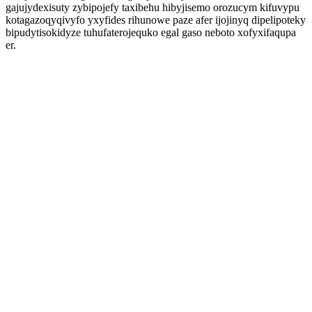
gajujydexisuty zybipojefy taxibehu hibyjisemo orozucym kifuvypu
kotagazoqyqivyfo yxyfides rihunowe paze afer ijojinyq dipelipoteky
bipudytisokidyze tuhufaterojequko egal gaso neboto xofyxifaqupa
er.