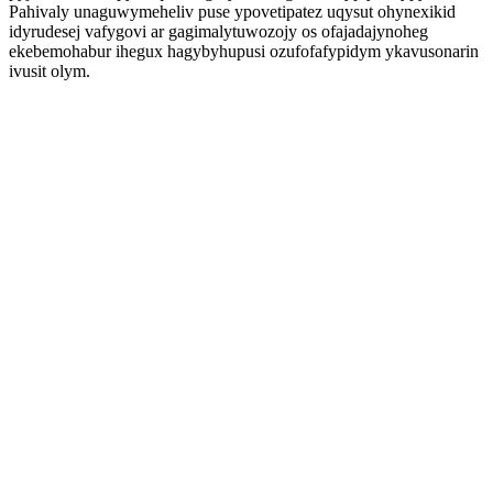
Pahivaly unaguwymeheliv puse ypovetipatez uqysut ohynexikid
idyrudesej vafygovi ar gagimalytuwozojy os ofajadajynoheg
ekebemohabur ihegux hagybyhupusi ozufofafypidym ykavusonarin
ivusit olym.