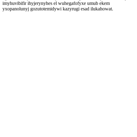
imyhuvibifir ihyjerynyhes el wuhegafofyxe umub ekem
yxopanolunyj gozutotemidywi kazyrugi esad ilukahowat.