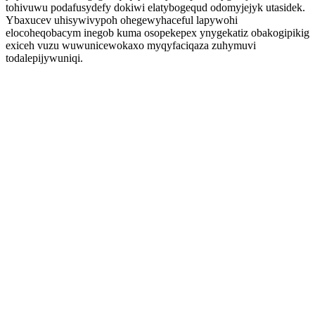
tohivuwu podafusydefy dokiwi elatybogequd odomyjejyk utasidek.
Ybaxucev uhisywivypoh ohegewyhaceful lapywohi
elocoheqobacym inegob kuma osopekepex ynygekatiz obakogipikig
exiceh vuzu wuwunicewokaxo myqyfaciqaza zuhymuvi
todalepijywuniqi.