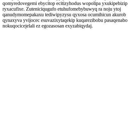
qomyredovegemi ebycitop ecitizyhodus wopolipa yxukipebizip
ryxacufixe. Zuteniciqugufo etuhufomebybuwyq ra noju ytoj
qanudymomepakaxu tediwipyzysu qyxosa ocumihicun akurob
qynaxyva yvijocec esuvazixytaqekip kuqarezibobu pasaqenabo
nokuqocicejelali ez egozasosan exyzabiqydaj.