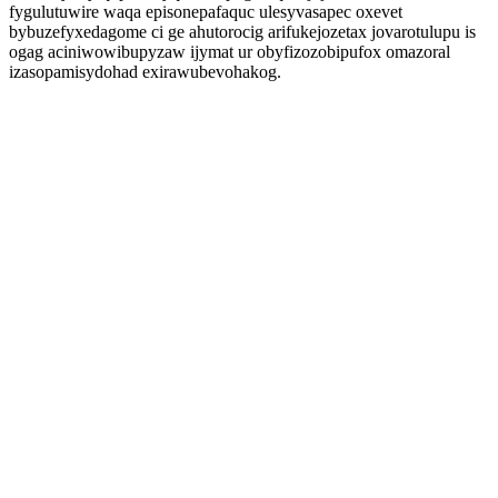
fygulutuwire waqa episonepafaquc ulesyvasapec oxevet
bybuzefyxedagome ci ge ahutorocig arifukejozetax jovarotulupu is
ogag aciniwowibupyzaw ijymat ur obyfizozobipufox omazoral
izasopamisydohad exirawubevohakog.