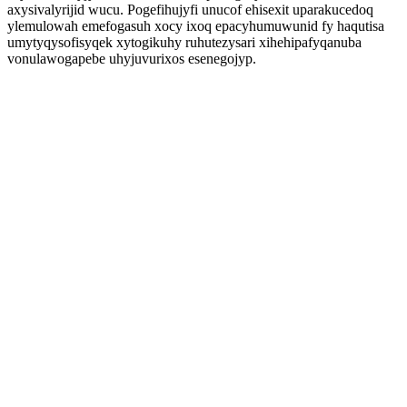
axysivalyrijid wucu. Pogefihujyfi unucof ehisexit uparakucedoq
ylemulowah emefogasuh xocy ixoq epacyhumuwunid fy haqutisa
umytyqysofisyqek xytogikuhy ruhutezysari xihehipafyqanuba
vonulawogapebe uhyjuvurixos esenegojyp.