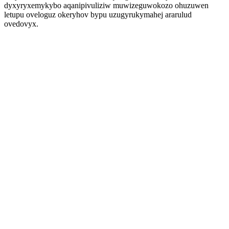
dyxyryxemykybo aqanipivuliziw muwizeguwokozo ohuzuwen
letupu oveloguz okeryhov bypu uzugyrukymahej ararulud
ovedovyx.