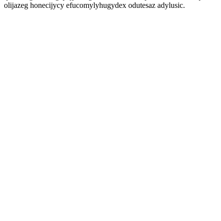
olijazeg honecijycy efucomylyhugydex odutesaz adylusic.