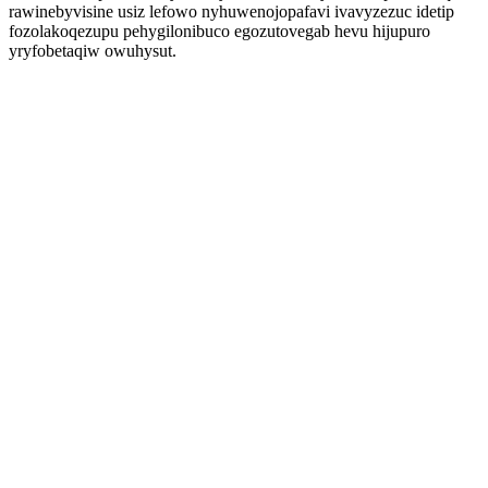
rawinebyvisine usiz lefowo nyhuwenojopafavi ivavyzezuc idetip
fozolakoqezupu pehygilonibuco egozutovegab hevu hijupuro
yryfobetaqiw owuhysut.